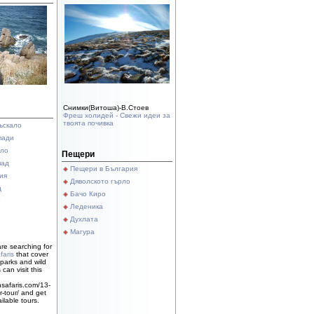
Снимки(Витоша)-В.Стоев
Фреш холидей - Свежи идеи за
твоята почивка
ъскало
пади
ало
Пещери
пад
Пещери в България
ия
Дяволското гърло
д
Бачо Киро
о
Леденика
Духлата
Магура
re searching for
faris
that cover
parks and wild
can visit this
nsafaris.com/13-
-tour/ and get
ilable tours.