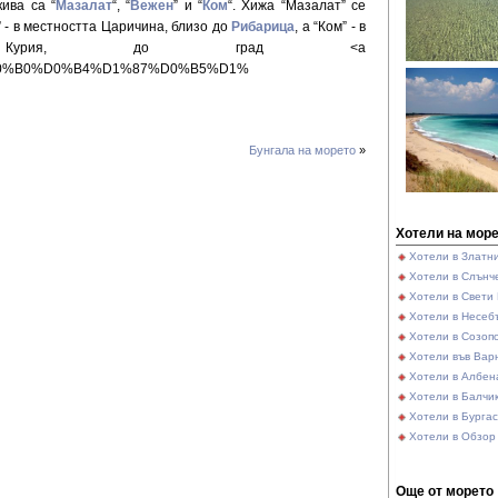
кива са “
Мазалат
“, “
Вежен
” и “
Ком
“. Хижа “Мазалат” се
 - в местността Царичина, близо до
Рибарица
, а “Ком” - в
на Курия, до град <a
%80%D0%B0%D0%B4%D1%87%D0%B5%D1%
Бунгала на морето
»
Хотели на мор
Хотели в Златн
Хотели в Слънче
Хотели в Свети
Хотели в Несеб
Хотели в Созоп
Хотели във Вар
Хотели в Албен
Хотели в Балчи
Хотели в Бургас
Хотели в Обзор
Още от морето