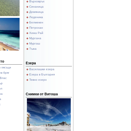
Върховръх
Синаница
Демяница
Леденика
Белмекен
Петрохан
Хижа Рай
Мургана
Мургаш
Тъжа
ето
Езера
и пясъци
Василашки езера
в бряг
Езера в България
 Влас
Тевно езеро
ър
ол
Снимки от Витоша
на
а
к