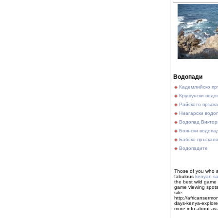
Водопади
Кадемлийско пр
Крушунски водо
Райското пръск
Ниагарски водо
Водопад Виктор
Боянски водопа
Бабско пръскал
Водопадите
Those of you who a
fabulous
kenyan sa
the best wild game 
game viewing spots 
site:
http://africansermo
days-kenya-explorer
more info about ava