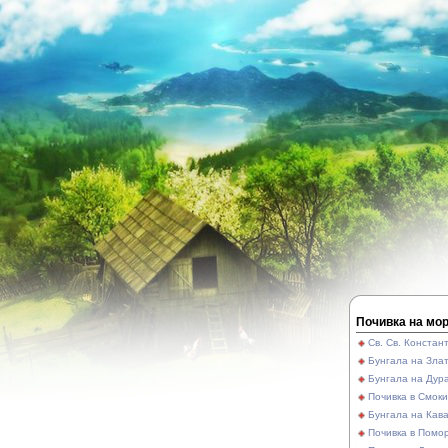
Почивка на мо
Св. Св. Констан
Бунгала на Зла
Бунгала на Дур
Почивка в Смок
Бунгала на Кав
Почивка в Помо