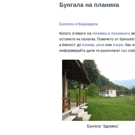
Бунгала на планина
Бунгала в Карандила
Когато отивате на
почивка в планината
мо
останете на палатка. Повечето от бунгалат
в близост до
язовир
,
река
или
езеро
. Ако 
информирайте дали те разполагат със собс
Бунгала “Здравец”