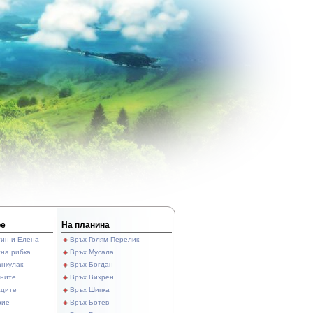
ре
На планина
тин и Елена
Връх Голям Перелик
тна рибка
Връх Мусала
анкулак
Връх Богдан
ините
Връх Вихрен
аците
Връх Шипка
рие
Връх Ботев