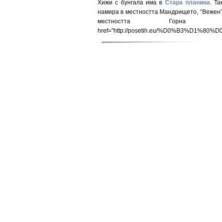
Хижи с бунгала има в
Стара планина
. Та
намира в местността Мандрището, “Вежен”
местността Гор
href=”http://posetih.eu/%D0%B3%D1