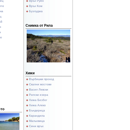
нец
Връх Руен
ите
Връх Ком
лка
Бузлуджа
ц
ой
Снимка от Рила
и
а
во
Хижи
Върбишки проход
Скални мостове
Васил Левски
Рилски езера
Хижа Безбог
Хижа Алеко
ето
Бъндерица
Карандила
Мальовица
Сини връх