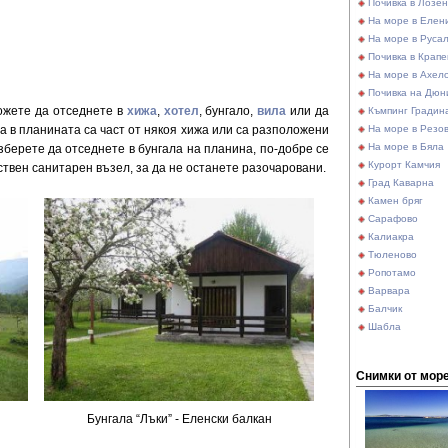
Почивка в Лозе
На море в Елен
На море в Руса
Почивка в Крапе
На море в Ахел
Почивка на Дюн
жете да отседнете в
хижа
,
хотел
, бунгало,
вила
или да
Къмпинг Градин
На море в Резо
а в планината са част от някоя хижа или са разположени
На море в Бяла
изберете да отседнете в бунгала на планина, по-добре се
Курорт Камчия
твен санитарен възел, за да не останете разочаровани.
Град Каварна
Камен бряг
Сарафово
Калиакра
Тюленово
Ропотамо
Варвара
Балчик
Шабла
Снимки от мор
Бунгала “Лъки” - Еленски балкан