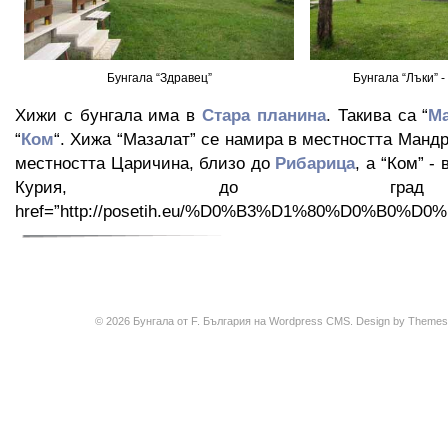
Бунгала “Здравец”
Бунгала “Лъки” -
Хижи с бунгала има в
Стара планина
. Такива са “
Ма
“
Ком
“. Хижа “Мазалат” се намира в местността Мандр
местността Царичина, близо до
Рибарица
, а “Ком” -
Курия, до гр
href=”http://posetih.eu/%D0%B3%D1%80%D0%B0%
© 2026 Бунгала от
F. България
на
Wordpress CMS
. Design by
Themes