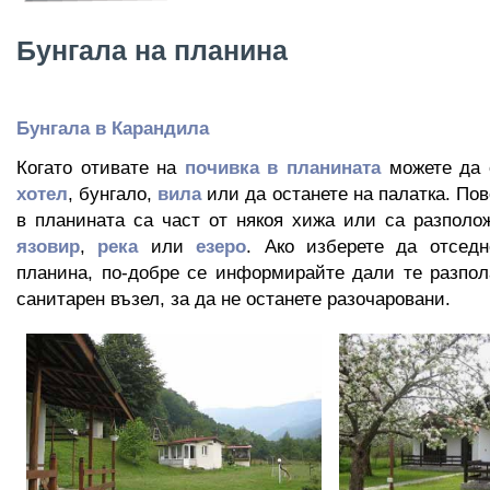
Бунгала на планина
Бунгала в Карандила
Когато отивате на
почивка в планината
можете да 
хотел
, бунгало,
вила
или да останете на палатка. Пов
в планината са част от някоя хижа или са разполо
язовир
,
река
или
езеро
. Ако изберете да отседн
планина, по-добре се информирайте дали те разпол
санитарен възел, за да не останете разочаровани.