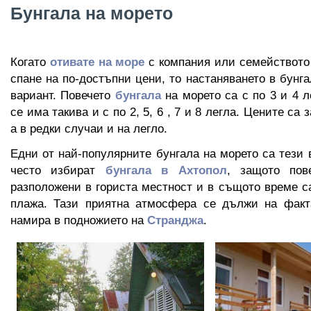
Бунгала на морето
Когато
отивате на море
с компания или семейството 
спане на по-достъпни цени, то настаняването в бунг
вариант. Повечето
бунгала
на морето са с по 3 и 4 л
се има такива и с по 2, 5, 6 , 7 и 8 легла. Цените са 
а в редки случаи и на легло.
Едни от най-популярните бунгала на морето са тези
често избират
бунгала в Ахтопол
, защото пов
разположени в гориста местност и в същото време с
плажа. Тази приятна атмосфера се дължи на фак
намира в подножието на
Странджа
.