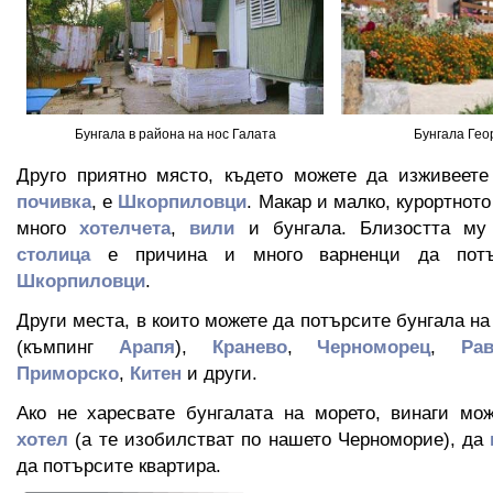
Бунгала в района на нос Галата
Бунгала Гео
Друго приятно място, където можете да изживеет
почивка
, е
Шкорпиловци
. Макар и малко, курортното
много
хотелчета
,
вили
и бунгала. Близостта м
столица
е причина и много варненци да пот
Шкорпиловци
.
Други места, в които можете да потърсите бунгала н
(къмпинг
Арапя
),
Кранево
,
Черноморец
,
Ра
Приморско
,
Китен
и други.
Ако не харесвате бунгалата на морето, винаги мо
хотел
(а те изобилстват по нашето Черноморие), да
да потърсите квартира.